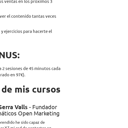
s ventas en los próximos 3
er el contenido tantas veces
y ejercicios para hacerte el
NUS:
a 2 sesiones de 45 minutos cada
rado en 97€).
 de mis cursos
Serra Valls
- Fundador
áticos Open Marketing
prendido he sido capaz de
car X7 mi red de contactos en