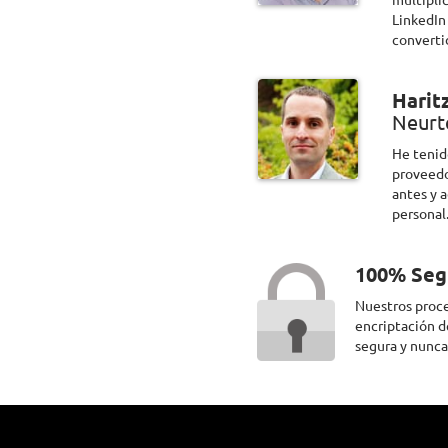
LinkedIn
converti
Harit
Neurt
He tenid
proveedo
antes y 
personal
100% Seg
Nuestros proce
encriptación d
segura y nunca