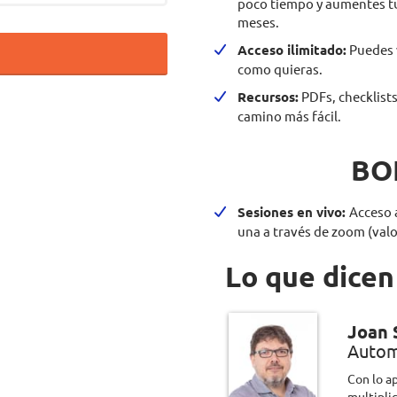
poco tiempo y aumentes tu
meses.
Acceso ilimitado:
Puedes v
como quieras.
Recursos:
PDFs, checklists 
camino más fácil.
BO
Sesiones en vivo:
Acceso 
una a través de zoom (valo
Lo que dicen
Joan 
Autom
Con lo a
multipli