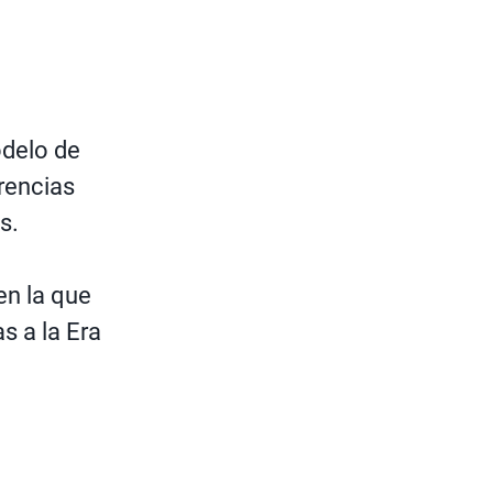
odelo de
erencias
s.
en la que
 a la Era