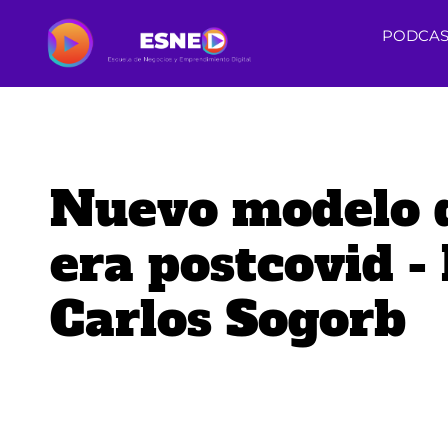
PODCAS
Nuevo modelo d
era postcovid -
Carlos Sogorb