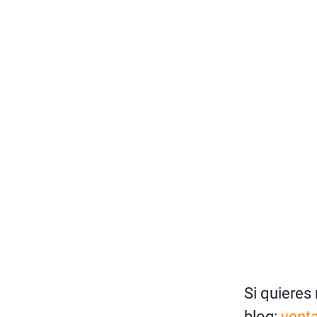
Si quieres
blog:
vent