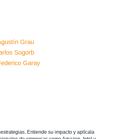
 Agustín Grau
Carlos Sogorb
Federico Garay
estrategias. Entiende su impacto y aplícala
sionales de empresas como Amazon, Intel y