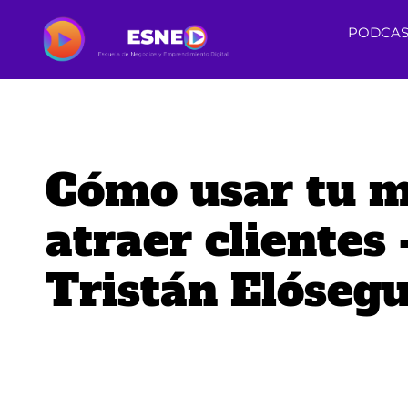
PODCAS
Cómo usar tu m
atraer clientes 
Tristán Elósegu