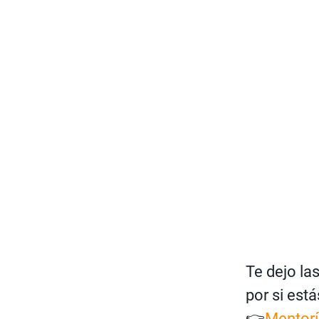
Te dejo la
por si est
👉
Mentorí