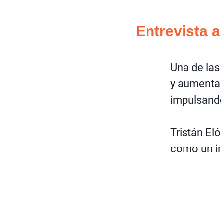
Entrevista a
Una de las
y aumentar
impulsando
Tristán El
como un im