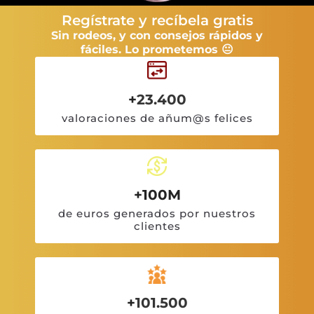
Regístrate y recíbela gratis
Sin rodeos, y con consejos rápidos y
fáciles. Lo prometemos 😐
+
23.400
valoraciones de añum@s felices
+100M
de euros generados por nuestros
clientes
+
101.500